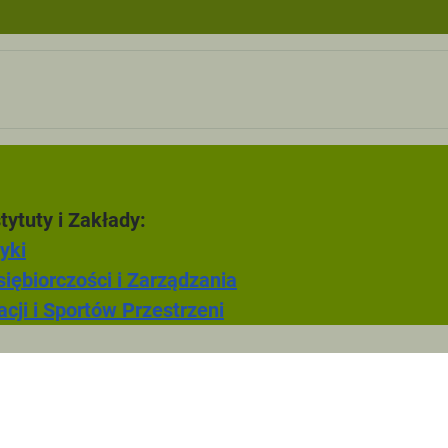
ki turystyczne
ęcia tutoringowe
F
tytuty i Zakłady:
Zarzadzanie w
yki
iębiorczości i Zarządzania
cji i Sportów Przestrzeni