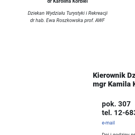
dr Karolina Korbiel
Dziekan Wydziału Turystyki i Rekreacji
dr hab. Ewa Roszkowska prof. AWF
Kierownik Dz
mgr Kamila 
pok. 307
tel. 12-6
e-mail
Dni i godziny pr