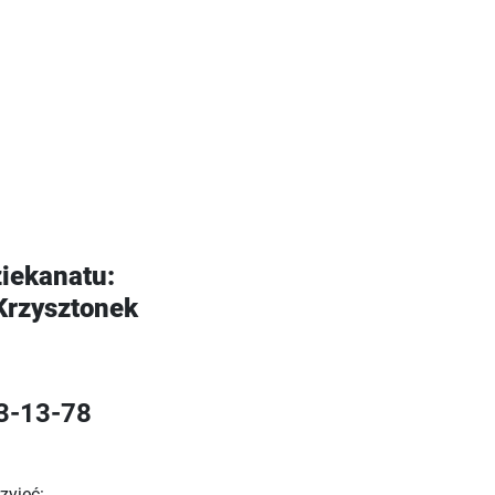
iekanatu:
Krzysztonek
83-13-78
zyjęć: