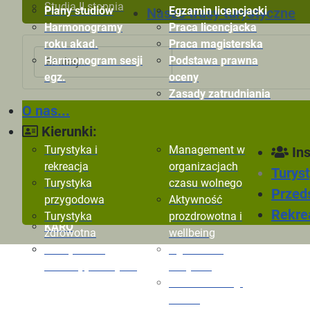
Studia II stopnia
Plany studiów
Egzamin licencjacki
Nasze trasy turystyczne
Harmonogramy
Praca licencjacka
roku akad.
Praca magisterska
Szukaj
Harmonogram sesji
Podstawa prawna
egz.
oceny
Zasady zatrudniania
O nas...
Kryteria oceny
Ogłoszenia
Ryn
pracowników
Dokumenty
Zaj
Kierunki:
Formularze oceny
m-Legitymacja
AW
Turystyka i
Management w
Ins
pracowników
E-
rekreacja
organizacjach
Turyst
TiR
Turystyka
czasu wolnego
Przeds
AZYMUT
przygodowa
Aktywność
Direttissima
Rekrea
Turystyka
prozdrowotna i
KARO
zdrowotna
wellbeing
Zarządzanie
Ogłoszenia
rekreacją i rozrywką
Instytutu
Zakład Obsługi
Ruchu