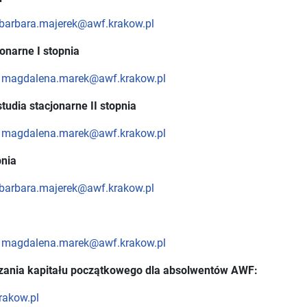
barbara.majerek@awf.krakow.pl
jonarne
I stopnia
:
magdalena.marek@awf.krakow.pl
udia stacjonarne II stopnia
:
magdalena.marek@awf.krakow.pl
pnia
barbara.majerek@awf.krakow.pl
:
magdalena.marek@awf.krakow.pl
czania kapitału początkowego dla absolwentów AWF:
rakow.pl