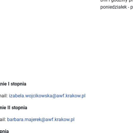
poniedziałek - 
nie I stopnia
mail:
izabela.wojcikowska@awf.krakow.pl
nie II stopnia
ail:
barbara.majerek@awf.krakow.pl
opnia