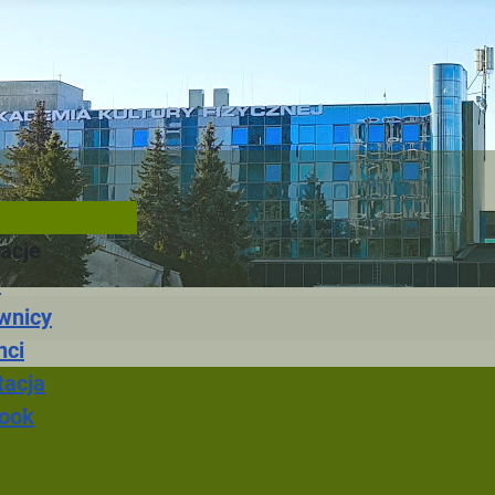
acje
a
wnicy
nci
tacja
ook