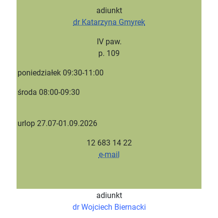
adiunkt
dr Katarzyna Gmyrek
IV paw.
p. 109
poniedziałek 09:30-11:00
środa 08:00-09:30
urlop
27.07-01.09.2026
12 683 14 22
e-mail
adiunkt
dr Wojciech Biernacki