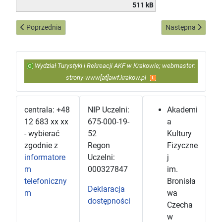
511 kB
Poprzednia strona: INSTYTUT TURYSTYKI
Następna strona: Za
Poprzednia
Następna
Wydział Turystyki i Rekreacji AKF w Krakowie; webmaster:
strony-www[at]awf.krakow.pl
centrala: +48
NIP Uczelni:
Akademi
12 683 xx xx
675-000-19-
a
- wybierać
52
Kultury
zgodnie z
Regon
Fizyczne
informatore
Uczelni:
j
m
000327847
im.
telefoniczny
Bronisła
Deklaracja
m
wa
dostępności
Czecha
w