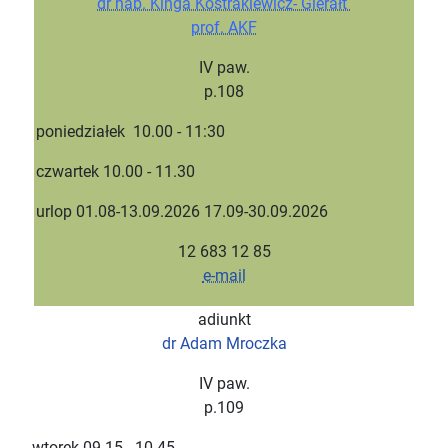
dr hab. Kinga Kostrakiewicz- Gierałt
prof. AKF
IV paw.
p.108
poniedziałek 10.00 - 11:30
czwartek 10.00 - 11.30
urlop 01.08-13.09.2026 17.09-30.09.2026
12 683 12 85
e-mail
adiunkt
dr Adam Mroczka
IV paw.
p.109
wtorek 09.15 - 10.45