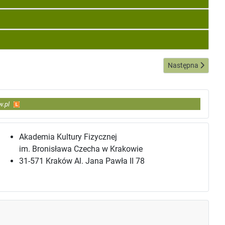
Następna strona:
Następna
w.pl
Akademia Kultury Fizycznej
im. Bronisława Czecha w Krakowie
31-571 Kraków Al. Jana Pawła II 78