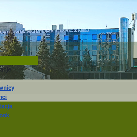
acje
a
wnicy
nci
tacja
ook