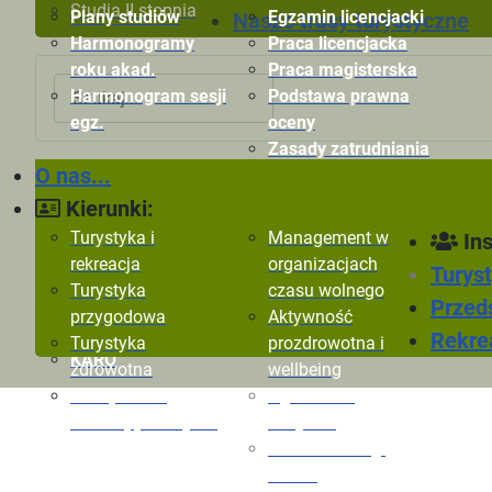
Studia II stopnia
Plany studiów
Egzamin licencjacki
Nasze trasy turystyczne
Harmonogramy
Praca licencjacka
roku akad.
Praca magisterska
Szukaj
Harmonogram sesji
Podstawa prawna
egz.
oceny
Zasady zatrudniania
O nas...
Kryteria oceny
Ogłoszenia
Ryn
pracowników
Dokumenty
Zaj
Kierunki:
Formularze oceny
m-Legitymacja
AW
Turystyka i
Management w
Ins
pracowników
E-
rekreacja
organizacjach
Turyst
TiR
Turystyka
czasu wolnego
Przeds
AZYMUT
przygodowa
Aktywność
Direttissima
Rekrea
Turystyka
prozdrowotna i
KARO
zdrowotna
wellbeing
Zarządzanie
Ogłoszenia
rekreacją i rozrywką
Instytutu
Zakład Obsługi
Ruchu