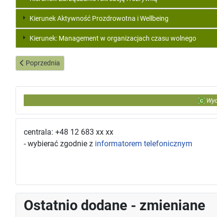
Kierunek Aktywność Prozdrowotna i Wellbeing
Kierunek: Management w organizacjach czasu wolnego
Poprzednia strona: Dziekanat Wydziału Turystyki i Rekreacji
Poprzednia
Wyd
centrala: +48 12 683 xx xx
- wybierać zgodnie z
informatorem telefonicznym
Ostatnio dodane - zmieniane