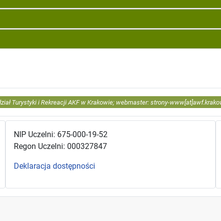
ział Turystyki i Rekreacji AKF w Krakowie; webmaster: strony-www[at]awf.krako
NIP Uczelni: 675-000-19-52
Regon Uczelni: 000327847
Deklaracja dostępności