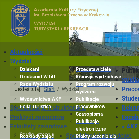
Aktualności
Wydział
Dziekani
Przedstawiciele
Publik
Dziekanat WTiR
Komisje wydziałowe
Studi
Rada Wydziału
Program rozwoju
Praco
Jesteś tutaj:
Start
Wydział
wydziału
Stude
Wydawnictwa AKF
Publikacje
Folia Turistica
pracowników
Rekru
Specjalizacje instruktorskie
Czasopisma
Faceb
Praktyki zawodowe
Publikacje
» AKF
Fakultety zawodowe
elektroniczne
Studia I stopnia
Specjalności zawodowe
Rozkłady zajęć
Efekty uczenia się