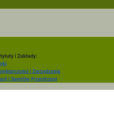
ki turystyczne
ęcia tutoringowe
F
tytuty i Zakłady:
Zarzadzanie w
yki
iębiorczości i Zarządzania
cji i Sportów Przestrzeni