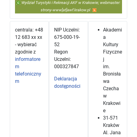
Wydział Turystyki i Rekreacji AKF w Krakowie; webmaster:
strony-www[at]awf.krakow.pl
centrala: +48
NIP Uczelni:
Akademi
12 683 xx xx
675-000-19-
a
- wybierać
52
Kultury
zgodnie z
Regon
Fizyczne
informatore
Uczelni:
j
m
000327847
im.
telefoniczny
Bronisła
Deklaracja
m
wa
dostępności
Czecha
w
Krakowi
e
31-571
Kraków
Al. Jana