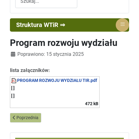
≡
Struktura WTiR ⇒
Program rozwoju wydziału
Szczegóły
Poprawiono: 15 stycznia 2025
lista załączników:
PROGRAM ROZWOJU WYDZIAŁU TIR.pdf
[ ]
[ ]
472 kB
Poprzednia strona: Egzamin licencjacki
Poprzednia