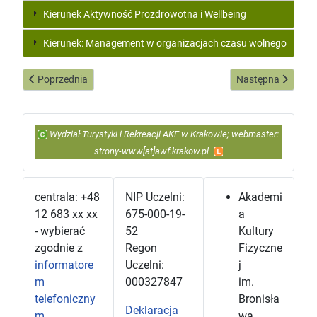
Kierunek Aktywność Prozdrowotna i Wellbeing
Kierunek: Management w organizacjach czasu wolnego
Poprzednia strona: Dziekanat Wydziału Turystyki i Rekreacji
Następna strona:
Poprzednia
Następna
Wydział Turystyki i Rekreacji AKF w Krakowie; webmaster:
strony-www[at]awf.krakow.pl
centrala: +48
NIP Uczelni:
Akademi
12 683 xx xx
675-000-19-
a
- wybierać
52
Kultury
zgodnie z
Regon
Fizyczne
informatore
Uczelni:
j
m
000327847
im.
telefoniczny
Bronisła
Deklaracja
m
wa