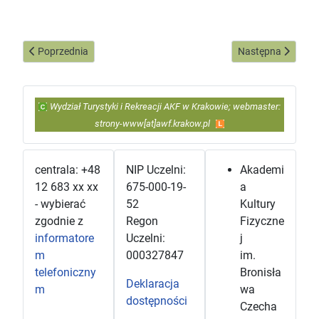
Poprzednia strona: Informacje o Wydziale Turystyki i Rekreacji
Następna strona:
Poprzednia
Następna
Wydział Turystyki i Rekreacji AKF w Krakowie; webmaster:
strony-www[at]awf.krakow.pl
centrala: +48
NIP Uczelni:
Akademi
12 683 xx xx
675-000-19-
a
- wybierać
52
Kultury
zgodnie z
Regon
Fizyczne
informatore
Uczelni:
j
m
000327847
im.
telefoniczny
Bronisła
Deklaracja
m
wa
dostępności
Czecha