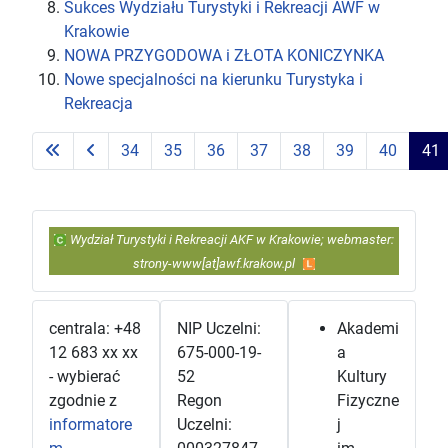
Sukces Wydziału Turystyki i Rekreacji AWF w
Krakowie
NOWA PRZYGODOWA i ZŁOTA KONICZYNKA
Nowe specjalności na kierunku Turystyka i
Rekreacja
34
35
36
37
38
39
40
41
Wydział Turystyki i Rekreacji AKF w Krakowie; webmaster:
strony-www[at]awf.krakow.pl
centrala: +48
NIP Uczelni:
Akademi
12 683 xx xx
675-000-19-
a
- wybierać
52
Kultury
zgodnie z
Regon
Fizyczne
informatore
Uczelni:
j