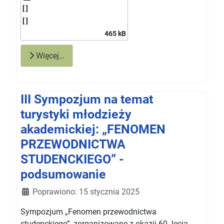
[ ]
[ ]
465 kB
Więcej…
III Sympozjum na temat
turystyki młodzieży
akademickiej: „FENOMEN
PRZEWODNICTWA
STUDENCKIEGO” -
podsumowanie
Szczegóły
Poprawiono: 15 stycznia 2025
Sympozjum „Fenomen przewodnictwa
studenckiego”, zorganizowane z okazji 60. lecia