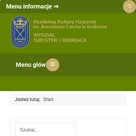
≡
Menu informacje ⇒
≡
Menu główne ⇒
Jesteś tutaj:
Start
Szukaj