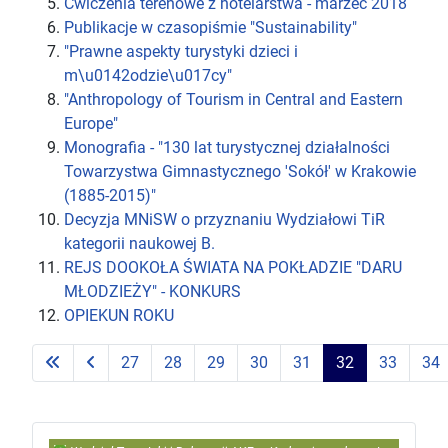
Ćwiczenia terenowe z hotelarstwa - marzec 2018
Publikacje w czasopiśmie "Sustainability"
"Prawne aspekty turystyki dzieci i
m\u0142odzie\u017cy"
"Anthropology of Tourism in Central and Eastern
Europe"
Monografia - "130 lat turystycznej działalności
Towarzystwa Gimnastycznego 'Sokół' w Krakowie
(1885-2015)"
Decyzja MNiSW o przyznaniu Wydziałowi TiR
kategorii naukowej B.
REJS DOOKOŁA ŚWIATA NA POKŁADZIE "DARU
MŁODZIEŻY" - KONKURS
OPIEKUN ROKU
27
28
29
30
31
32
33
34