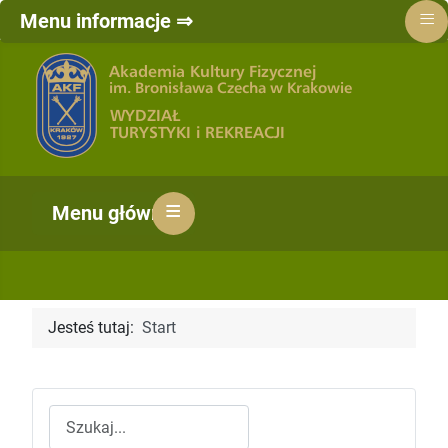
≡
Menu informacje ⇒
≡
Menu główne ⇒
Jesteś tutaj:
Start
Szukaj