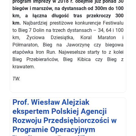
program imprezy w 2018 r. obejmie już ponad 30
biegów i marszów, na dystansach od 300m do 100
km, a łączna długość tras przekroczy 300
km.
Najbardziej prestiżowe konkurencje Festiwalu
to Bieg 7 Dolin na trzech dystansach – 34, 64 i 100
km, Życiowa Dziesiątka, Koral Maraton i
Półmaraton, Bieg na Jaworzynę czy biegowa
etapówka Iron Run. Najweselsze starty to z kolei
Bieg Przebierańców, Bieg Kibica czy Bieg z
krawatem.
TW.
Prof. Wiesław Alejziak
ekspertem Polskiej Agencji
Rozwoju Przedsiębiorczości w
Programie Operacyjnym