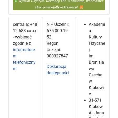
Wydział Turystyki i Rekreacji AKF w Krakowie; webmaster:
strony-www[at]awf.krakow.pl
centrala: +48
NIP Uczelni:
Akademi
12 683 xx xx
675-000-19-
a
- wybierać
52
Kultury
zgodnie z
Regon
Fizyczne
informatore
Uczelni:
j
m
000327847
im.
telefoniczny
Bronisła
Deklaracja
m
wa
dostępności
Czecha
w
Krakowi
e
31-571
Kraków
Al. Jana