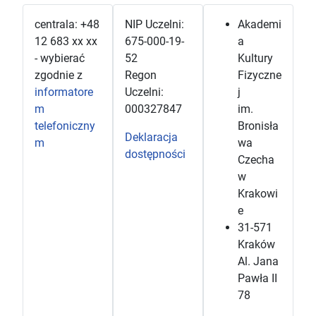
centrala: +48
NIP Uczelni:
Akademi
12 683 xx xx
675-000-19-
a
- wybierać
52
Kultury
zgodnie z
Regon
Fizyczne
informatore
Uczelni:
j
m
000327847
im.
telefoniczny
Bronisła
Deklaracja
m
wa
dostępności
Czecha
w
Krakowi
e
31-571
Kraków
Al. Jana
Pawła II
78