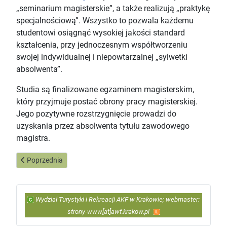
„seminarium magisterskie”, a także realizują „praktykę
specjalnościową”. Wszystko to pozwala każdemu
studentowi osiągnąć wysokiej jakości standard
kształcenia, przy jednoczesnym współtworzeniu
swojej indywidualnej i niepowtarzalnej „sylwetki
absolwenta”.
Studia są finalizowane egzaminem magisterskim,
który przyjmuje postać obrony pracy magisterskiej.
Jego pozytywne rozstrzygnięcie prowadzi do
uzyskania przez absolwenta tytułu zawodowego
magistra.
Poprzednia strona: Kierunek: „Turystyka i rekreacja” – studia I sto
Poprzednia
Wydział Turystyki i Rekreacji AKF w Krakowie; webmaster:
strony-www[at]awf.krakow.pl