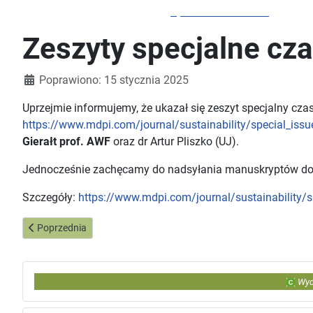
Sportów Przestrzeni
Zeszyty specjalne cza
Szczegóły
Poprawiono: 15 stycznia 2025
Uprzejmie informujemy, że ukazał się zeszyt specjalny czas
https://www.mdpi.com/journal/sustainability/special_issue
Gierałt prof. AWF
oraz dr Artur Pliszko (UJ).
Jednocześnie zachęcamy do nadsyłania manuskryptów do kol
Szczegóły:
https://www.mdpi.com/journal/sustainability/sp
Poprzednia strona: Artykuł w czasopiśmie "International Journal 
Poprzednia
Wyd