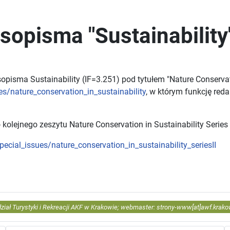
sopisma "Sustainability
opisma Sustainability (IF=3.251) pod tytułem "Nature Conservat
s/nature_conservation_in_sustainability
, w którym funkcję red
ejnego zeszytu Nature Conservation in Sustainability Series I
ecial_issues/nature_conservation_in_sustainability_seriesII
of Environmental Research and Public Health"
ział Turystyki i Rekreacji AKF w Krakowie; webmaster: strony-www[at]awf.krako