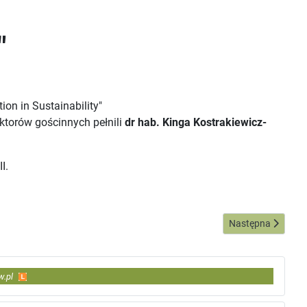
"
ion in Sustainability"
aktorów gościnnych pełnili
dr hab. Kinga Kostrakiewicz-
I.
Następna strona: 
Następna
w.pl