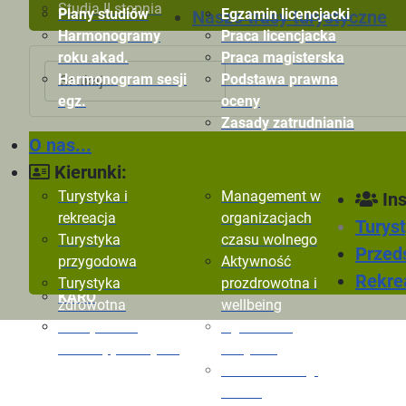
Studia II stopnia
Plany studiów
Egzamin licencjacki
Nasze trasy turystyczne
Harmonogramy
Praca licencjacka
roku akad.
Praca magisterska
Szukaj
Harmonogram sesji
Podstawa prawna
egz.
oceny
Zasady zatrudniania
O nas...
Kryteria oceny
Ogłoszenia
Ryn
pracowników
Dokumenty
Zaj
Kierunki:
Formularze oceny
m-Legitymacja
AW
Turystyka i
Management w
Ins
pracowników
E-
rekreacja
organizacjach
Turyst
TiR
Turystyka
czasu wolnego
Przeds
AZYMUT
przygodowa
Aktywność
Direttissima
Rekrea
Turystyka
prozdrowotna i
KARO
zdrowotna
wellbeing
Zarządzanie
Ogłoszenia
rekreacją i rozrywką
Instytutu
Zakład Obsługi
Ruchu