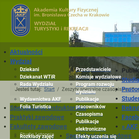
Aktualności
Wydział
Dziekani
Przedstawiciele
Publik
Dziekanat WTiR
Komisje wydziałowe
Studi
Rada Wydziału
Program rozwoju
Praco
Jesteś tutaj:
Start
Zeszyty specjalne czasopisma "Sust
wydziału
Stude
Wydawnictwa AKF
Publikacje
Folia Turistica
pracowników
Rekru
Specjalizacje instruktorskie
Czasopisma
Faceb
Praktyki zawodowe
Publikacje
» AKF
Fakultety zawodowe
elektroniczne
Studia I stopnia
Specjalności zawodowe
Rozkłady zajęć
Efekty uczenia się