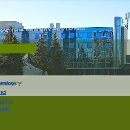
acje
a
wnicy
ainability"
nci
tacja
ook