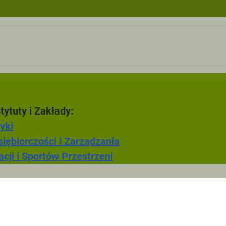
ki turystyczne
ęcia tutoringowe
F
tytuty i Zakłady:
Zarzadzanie w
yki
iębiorczości i Zarządzania
cji i Sportów Przestrzeni