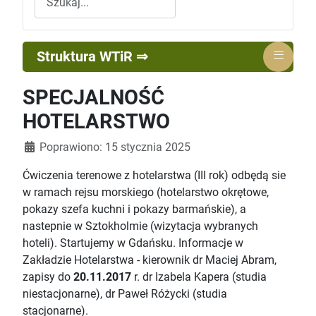
≡
Struktura WTiR ⇒
SPECJALNOŚĆ
HOTELARSTWO
Szczegóły
Poprawiono: 15 stycznia 2025
Ćwiczenia terenowe z hotelarstwa (III rok) odbędą sie
w ramach rejsu morskiego (hotelarstwo okrętowe,
pokazy szefa kuchni i pokazy barmańskie), a
nastepnie w Sztokholmie (wizytacja wybranych
hoteli). Startujemy w Gdańsku. Informacje w
Zakładzie Hotelarstwa - kierownik dr Maciej Abram,
zapisy do
20.11.2017
r. dr Izabela Kapera (studia
niestacjonarne), dr Paweł Różycki (studia
stacjonarne).