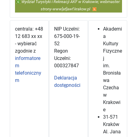
Wydział Turystyki i Rekreacji AKF w Krakowie; webmaster:
strony-www[at]awf.krakow.pl
centrala: +48
NIP Uczelni:
Akademi
12 683 xx xx
675-000-19-
a
- wybierać
52
Kultury
zgodnie z
Regon
Fizyczne
informatore
Uczelni:
j
m
000327847
im.
telefoniczny
Bronisła
Deklaracja
m
wa
dostępności
Czecha
w
Krakowi
e
31-571
Kraków
Al. Jana