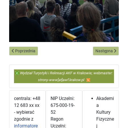
Poprzednia strona: Studenci kierunku Zarządzanie Rekreacją i
Następna strona: 
Poprzednia
Następna
Wydział Turystyki i Rekreacji AKF w Krakowie; webmaster:
strony-www[at]awf.krakow.pl
centrala: +48
NIP Uczelni:
Akademi
12 683 xx xx
675-000-19-
a
- wybierać
52
Kultury
zgodnie z
Regon
Fizyczne
informatore
Uczelni:
j