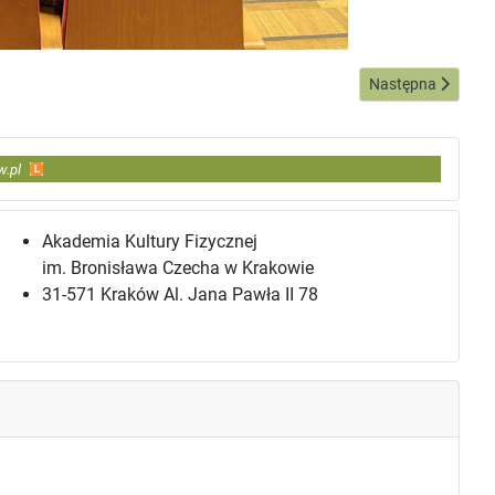
Następna strona: Sp
Następna
w.pl
Akademia Kultury Fizycznej
im. Bronisława Czecha w Krakowie
31-571 Kraków Al. Jana Pawła II 78