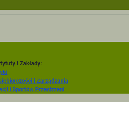
ki turystyczne
ęcia tutoringowe
F
tytuty i Zakłady:
Zarzadzanie w
yki
iębiorczości i Zarządzania
cji i Sportów Przestrzeni