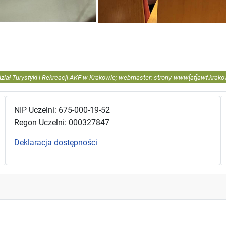
z wizytą w TAURON Arenie Kraków
ział Turystyki i Rekreacji AKF w Krakowie; webmaster: strony-www[at]awf.krako
NIP Uczelni: 675-000-19-52
Regon Uczelni: 000327847
Deklaracja dostępności