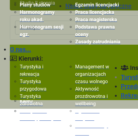
Studia II stopnia
Plany studiów
Egzamin licencjacki
Nasze trasy turystyczne
Harmonogramy
Praca licencjacka
roku akad.
Praca magisterska
Szukaj
Harmonogram sesji
Podstawa prawna
egz.
oceny
Zasady zatrudniania
O nas...
Kryteria oceny
Ogłoszenia
Ryn
pracowników
Dokumenty
Zaj
Kierunki:
Formularze oceny
m-Legitymacja
AW
Turystyka i
Management w
Ins
pracowników
E-
rekreacja
organizacjach
Turyst
TiR
Turystyka
czasu wolnego
Przeds
AZYMUT
przygodowa
Aktywność
Direttissima
Rekrea
Turystyka
prozdrowotna i
KARO
zdrowotna
wellbeing
Zarządzanie
Ogłoszenia
rekreacją i rozrywką
Instytutu
Zakład Obsługi
Ruchu