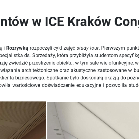
entów w ICE Kraków Con
ą i Rozrywką
rozpoczęli cykl zajęć
study tour
. Pierwszym punk
Specjalistka ds. Sprzedaży, która przybliżyła studentom specy
ję zwiedzić przestrzenie obiektu, w tym sale wielofunkcyjne, 
wiązania architektoniczne oraz akustyczne zastosowane w bud
 klienta biznesowego. Spotkanie było doskonałą okazją do poz
owiła wartościowe doświadczenie edukacyjne i pozwoliła stud