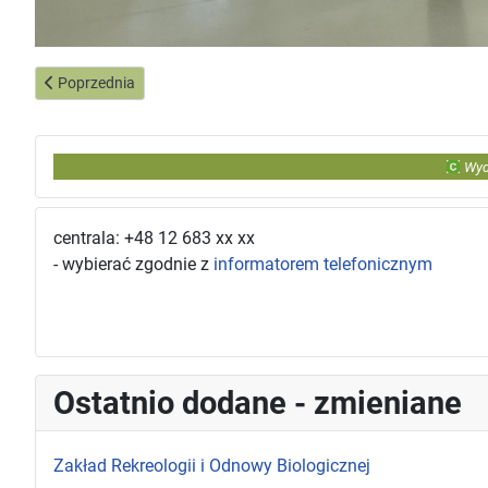
Poprzednia strona: Studenci Zarządzania Rekreacją i Rozrywką 
Poprzednia
Wyd
centrala: +48 12 683 xx xx
- wybierać zgodnie z
informatorem telefonicznym
Ostatnio dodane - zmieniane
Zakład Rekreologii i Odnowy Biologicznej