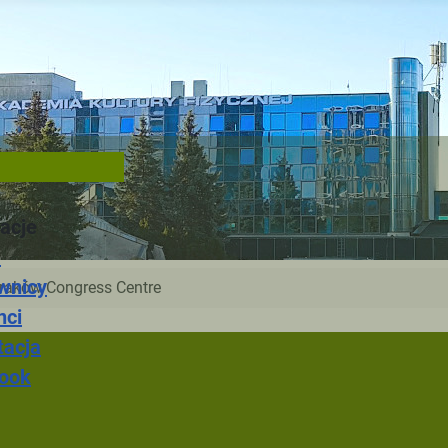
acje
a
wnicy
Kraków Congress Centre
nci
tacja
ook