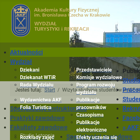
Aktualności
Wydział
Dziekani
Przedstawiciele
Publik
Dziekanat WTiR
Komisje wydziałowe
Studi
Rada Wydziału
Program rozwoju
Praco
Jesteś tutaj:
Start
Wizyta studyjna studentów w ICE 
wydziału
Stude
Wydawnictwa AKF
Publikacje
Folia Turistica
pracowników
Rekru
Specjalizacje instruktorskie
Czasopisma
Faceb
Praktyki zawodowe
Publikacje
» AKF
Fakultety zawodowe
elektroniczne
Studia I stopnia
Specjalności zawodowe
Rozkłady zajęć
Efekty uczenia się