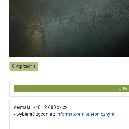
Poprzednia strona: Wizyta studyjna Studentów II roku kierunku: 
Poprzednia
Wyd
centrala: +48 12 683 xx xx
- wybierać zgodnie z
informatorem telefonicznym