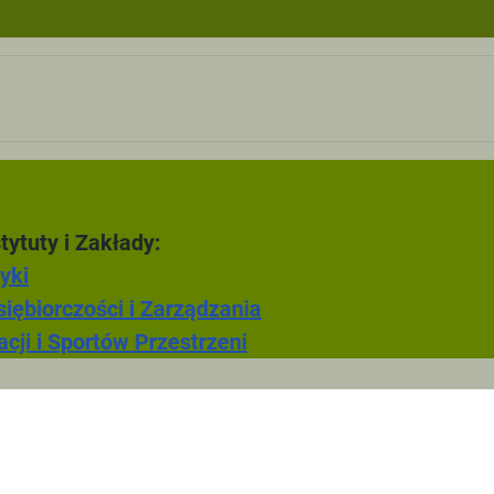
ki turystyczne
ęcia tutoringowe
F
tytuty i Zakłady:
Zarzadzanie w
yki
iębiorczości i Zarządzania
cji i Sportów Przestrzeni