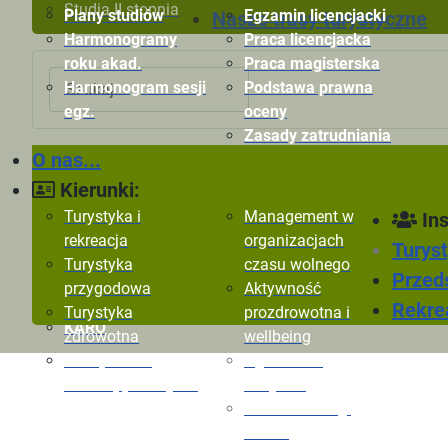
Studia II stopnia
Plany studiów
Egzamin licencjacki
Nasze trasy turystyczne
Harmonogramy
Praca licencjacka
roku akad.
Praca magisterska
Szukaj
Harmonogram sesji
Podstawa prawna
egz.
oceny
Zasady zatrudniania
O nas...
Kryteria oceny
Ogłoszenia
Ryn
pracowników
Dokumenty
Zaj
Kierunki:
Formularze oceny
m-Legitymacja
AW
Turystyka i
Management w
Ins
pracowników
E-
rekreacja
organizacjach
Turyst
TiR
Turystyka
czasu wolnego
Przeds
AZYMUT
przygodowa
Aktywność
Direttissima
Rekrea
Turystyka
prozdrowotna i
KARO
zdrowotna
wellbeing
Zarządzanie
Ogłoszenia
rekreacją i rozrywką
Instytutu
Zakład Obsługi
Ruchu