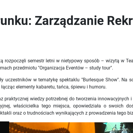
runku: Zarządzanie Rekr
ką rozpoczęli semestr letni w nietypowy sposób – wizytą w Tea
 ramach przedmiotu "Organizacja Eventów – study tour".
iły uczestników w tematykę spektaklu "Burlesque Show". Na scen
 łącząc elementy kabaretu, tańca, śpiewu i humoru.
raz praktycznej wiedzy potrzebnej do tworzenia innowacyjnych i 
cyjnej, właścicielka tego miejsca, opowiedziała o swoich d
takli oraz o trudnościach wynikających z prowadzenia tego bi