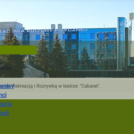
acje
a
wnicy
anie Rekreacją i Rozrywką w teatrze: "Cabaret".
nci
tacja
ook