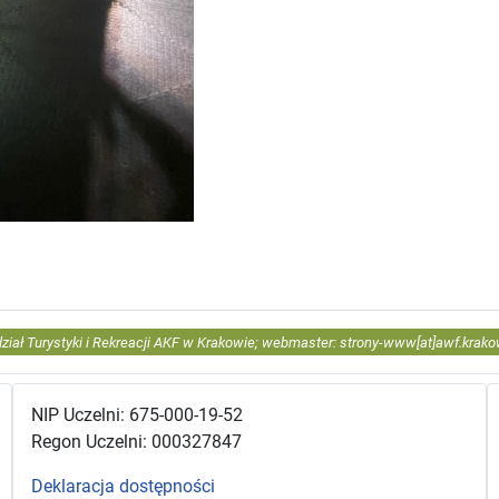
Zarządzanie Rekreacją i Rozrywką w Małopolskim Instytucie Kultury w Kr
ział Turystyki i Rekreacji AKF w Krakowie; webmaster: strony-www[at]awf.krako
NIP Uczelni: 675-000-19-52
Regon Uczelni: 000327847
Deklaracja dostępności