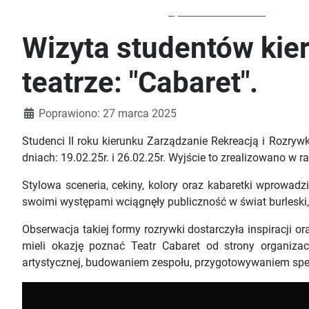
Sportów Przestrzeni
Wizyta studentów kie
teatrze: "Cabaret".
Szczegóły
Poprawiono: 27 marca 2025
Studenci II roku kierunku Zarządzanie Rekreacją i Rozryw
dniach: 19.02.25r. i 26.02.25r. Wyjście to zrealizowano w
Stylowa sceneria, cekiny, kolory oraz kabaretki wprowadz
swoimi występami wciągnęły publiczność w świat burleski,
Obserwacja takiej formy rozrywki dostarczyła inspiracji o
mieli okazję poznać Teatr Cabaret od strony organiza
artystycznej, budowaniem zespołu, przygotowywaniem spek