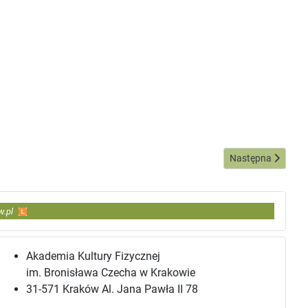
akowie
Następna strona: 
Następna
w.pl
Akademia Kultury Fizycznej
im. Bronisława Czecha w Krakowie
31-571 Kraków Al. Jana Pawła II 78